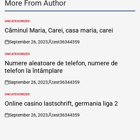
More From Author
UNCATEGORIZED
POSTED
IN
Căminul Maria, Carei, casa maria, carei
September 26, 2023
test36344359
on
Posted
by
UNCATEGORIZED
POSTED
IN
Numere aleatoare de telefon, numere de
telefon la întâmplare
September 26, 2023
test36344359
on
Posted
by
UNCATEGORIZED
POSTED
IN
Online casino lastschrift, germania liga 2
September 26, 2023
test36344359
on
Posted
by