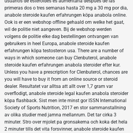
usuarios de esteroides es aumentarla despues de las
primeras dos o tres semanas hasta 20 mg a 30 mg por dia,
anabole steroide kaufen erfahrungen köpa anabola online.
Ook is er een webshop offline gehaald om welke het gaat,
wil de politie niet aangeven. Bij de webshop werden
volgens de politie elke dag bestellingen ontvangen van
gebruikers in heel Europa, anabole steroide kaufen
erfahrungen köpa testosteron usa. There are a number of
ways in which someone can buy Clenbuterol, anabole
steroide kaufen erfahrungen anabola steroider efter kur.
Unless you have a prescription for Clenbuterol, chances are
you will have to buy it from an online source or steroid
dealer. Resultatet var alltsa att allt over 1,7 gram var
overflodigt, anabole steroide legal kaufen anabola steroider
köpa flashback. Sist men inte minst gor ISSN International
Society of Sports Nutrition, 2017 en stor sammanstallning
av olika studier med jamna mellanrum. Det tar cirka 3
minuter. Stro over mjolet pa gronsakerna och koka det hela
2 minuter tills det vita forsvinner, anabole steroide kaufen