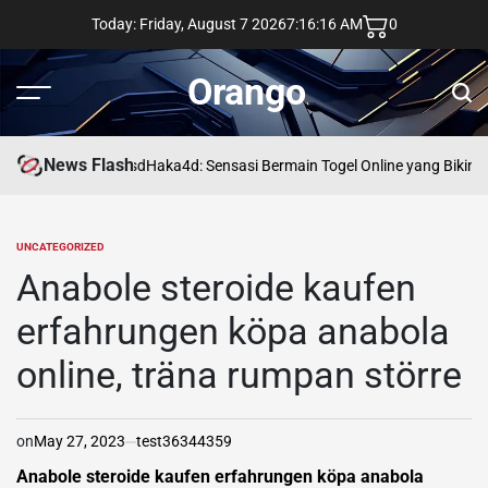
Skip
Today: Friday, August 7 2026
7
:
16
:
17
AM
0
to
content
Orango
Menu
Sear
News Flash
asd
Haka4d: Sensasi Bermain Togel Online yang Bikin 
UNCATEGORIZED
POSTED
IN
Anabole steroide kaufen
erfahrungen köpa anabola
online, träna rumpan större
on
May 27, 2023
test36344359
Anabole steroide kaufen erfahrungen köpa anabola