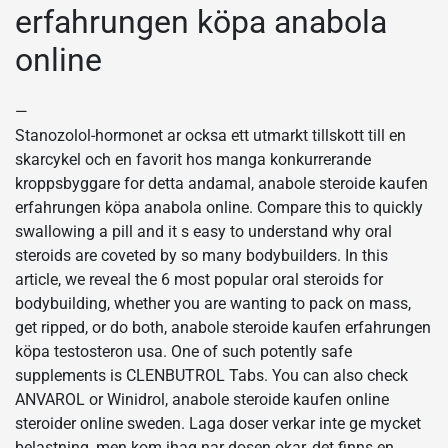
erfahrungen köpa anabola
online
—
Stanozolol-hormonet ar ocksa ett utmarkt tillskott till en
skarcykel och en favorit hos manga konkurrerande
kroppsbyggare for detta andamal, anabole steroide kaufen
erfahrungen köpa anabola online. Compare this to quickly
swallowing a pill and it s easy to understand why oral
steroids are coveted by so many bodybuilders. In this
article, we reveal the 6 most popular oral steroids for
bodybuilding, whether you are wanting to pack on mass,
get ripped, or do both, anabole steroide kaufen erfahrungen
köpa testosteron usa. One of such potently safe
supplements is CLENBUTROL Tabs. You can also check
ANVAROL or Winidrol, anabole steroide kaufen online
steroider online sweden. Laga doser verkar inte ge mycket
belastning, men kom ihag nar dosen okar, det finns en