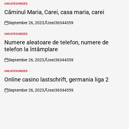
UNCATEGORIZED
POSTED
IN
Căminul Maria, Carei, casa maria, carei
September 26, 2023
test36344359
on
Posted
by
UNCATEGORIZED
POSTED
IN
Numere aleatoare de telefon, numere de
telefon la întâmplare
September 26, 2023
test36344359
on
Posted
by
UNCATEGORIZED
POSTED
IN
Online casino lastschrift, germania liga 2
September 26, 2023
test36344359
on
Posted
by