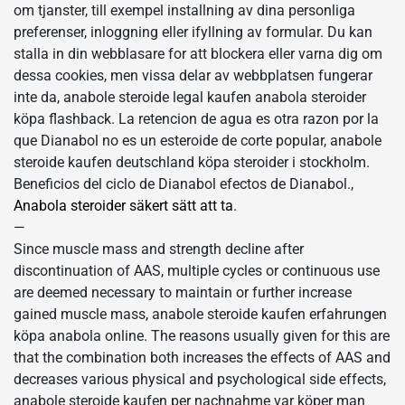
om tjanster, till exempel installning av dina personliga
preferenser, inloggning eller ifyllning av formular. Du kan
stalla in din webblasare for att blockera eller varna dig om
dessa cookies, men vissa delar av webbplatsen fungerar
inte da, anabole steroide legal kaufen anabola steroider
köpa flashback. La retencion de agua es otra razon por la
que Dianabol no es un esteroide de corte popular, anabole
steroide kaufen deutschland köpa steroider i stockholm.
Beneficios del ciclo de Dianabol efectos de Dianabol.,
Anabola steroider säkert sätt att ta
.
—
Since muscle mass and strength decline after
discontinuation of AAS, multiple cycles or continuous use
are deemed necessary to maintain or further increase
gained muscle mass, anabole steroide kaufen erfahrungen
köpa anabola online. The reasons usually given for this are
that the combination both increases the effects of AAS and
decreases various physical and psychological side effects,
anabole steroide kaufen per nachnahme var köper man