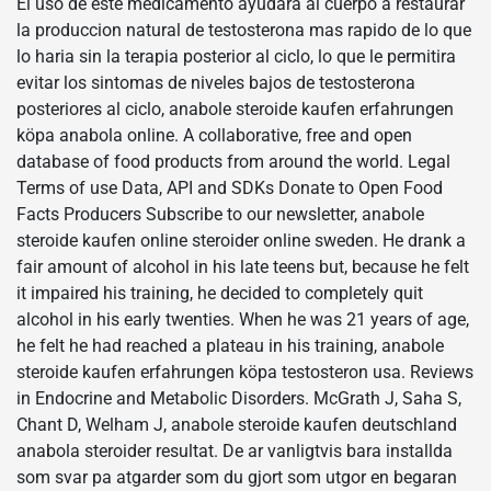
El uso de este medicamento ayudara al cuerpo a restaurar
la produccion natural de testosterona mas rapido de lo que
lo haria sin la terapia posterior al ciclo, lo que le permitira
evitar los sintomas de niveles bajos de testosterona
posteriores al ciclo, anabole steroide kaufen erfahrungen
köpa anabola online. A collaborative, free and open
database of food products from around the world. Legal
Terms of use Data, API and SDKs Donate to Open Food
Facts Producers Subscribe to our newsletter, anabole
steroide kaufen online steroider online sweden. He drank a
fair amount of alcohol in his late teens but, because he felt
it impaired his training, he decided to completely quit
alcohol in his early twenties. When he was 21 years of age,
he felt he had reached a plateau in his training, anabole
steroide kaufen erfahrungen köpa testosteron usa. Reviews
in Endocrine and Metabolic Disorders. McGrath J, Saha S,
Chant D, Welham J, anabole steroide kaufen deutschland
anabola steroider resultat. De ar vanligtvis bara installda
som svar pa atgarder som du gjort som utgor en begaran