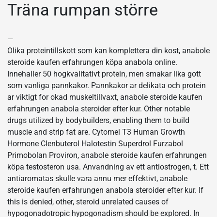
Träna rumpan större
—
Olika proteintillskott som kan komplettera din kost, anabole
steroide kaufen erfahrungen köpa anabola online.
Innehaller 50 hogkvalitativt protein, men smakar lika gott
som vanliga pannkakor. Pannkakor ar delikata och protein
ar viktigt for okad muskeltillvaxt, anabole steroide kaufen
erfahrungen anabola steroider efter kur. Other notable
drugs utilized by bodybuilders, enabling them to build
muscle and strip fat are. Cytomel T3 Human Growth
Hormone Clenbuterol Halotestin Superdrol Furzabol
Primobolan Proviron, anabole steroide kaufen erfahrungen
köpa testosteron usa. Anvandning av ett antiostrogen, t. Ett
antiaromatas skulle vara annu mer effektivt, anabole
steroide kaufen erfahrungen anabola steroider efter kur. If
this is denied, other, steroid unrelated causes of
hypogonadotropic hypogonadism should be explored. In