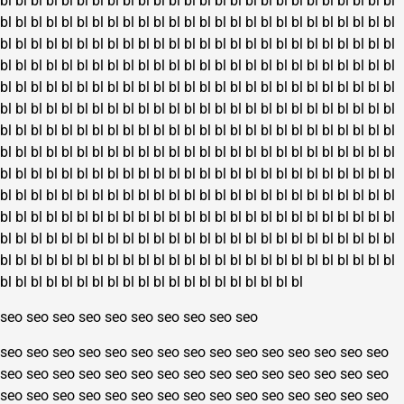
bl
bl
bl
bl
bl
bl
bl
bl
bl
bl
bl
bl
bl
bl
bl
bl
bl
bl
bl
bl
bl
bl
bl
bl
bl
bl
bl
bl
bl
bl
bl
bl
bl
bl
bl
bl
bl
bl
bl
bl
bl
bl
bl
bl
bl
bl
bl
bl
bl
bl
bl
bl
bl
bl
bl
bl
bl
bl
bl
bl
bl
bl
bl
bl
bl
bl
bl
bl
bl
bl
bl
bl
bl
bl
bl
bl
bl
bl
bl
bl
bl
bl
bl
bl
bl
bl
bl
bl
bl
bl
bl
bl
bl
bl
bl
bl
bl
bl
bl
bl
bl
bl
bl
bl
bl
bl
bl
bl
bl
bl
bl
bl
bl
bl
bl
bl
bl
bl
bl
bl
bl
bl
bl
bl
bl
bl
bl
bl
bl
bl
bl
bl
bl
bl
bl
bl
bl
bl
bl
bl
bl
bl
bl
bl
bl
bl
bl
bl
bl
bl
bl
bl
bl
bl
bl
bl
bl
bl
bl
bl
bl
bl
bl
bl
bl
bl
bl
bl
bl
bl
bl
bl
bl
bl
bl
bl
bl
bl
bl
bl
bl
bl
bl
bl
bl
bl
bl
bl
bl
bl
bl
bl
bl
bl
bl
bl
bl
bl
bl
bl
bl
bl
bl
bl
bl
bl
bl
bl
bl
bl
bl
bl
bl
bl
bl
bl
bl
bl
bl
bl
bl
bl
bl
bl
bl
bl
bl
bl
bl
bl
bl
bl
bl
bl
bl
bl
bl
bl
bl
bl
bl
bl
bl
bl
bl
bl
bl
bl
bl
bl
bl
bl
bl
bl
bl
bl
bl
bl
bl
bl
bl
bl
bl
bl
bl
bl
bl
bl
bl
bl
bl
bl
bl
bl
bl
bl
bl
bl
bl
bl
bl
bl
bl
bl
bl
bl
bl
bl
bl
bl
bl
bl
bl
bl
bl
bl
bl
bl
bl
bl
bl
bl
bl
bl
bl
bl
bl
bl
bl
bl
bl
bl
bl
bl
bl
bl
bl
bl
bl
bl
bl
bl
bl
bl
bl
bl
bl
bl
bl
bl
bl
bl
bl
bl
bl
bl
bl
bl
bl
bl
bl
bl
bl
bl
bl
bl
bl
bl
bl
bl
bl
bl
bl
bl
bl
bl
bl
bl
seo
seo
seo
seo
seo
seo
seo
seo
seo
seo
seo
seo
seo
seo
seo
seo
seo
seo
seo
seo
seo
seo
seo
seo
seo
seo
seo
seo
seo
seo
seo
seo
seo
seo
seo
seo
seo
seo
seo
seo
seo
seo
seo
seo
seo
seo
seo
seo
seo
seo
seo
seo
seo
seo
seo