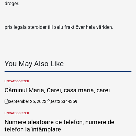
droger.
pris legala steroider till salu frakt över hela världen.
You May Also Like
UNCATEGORIZED
POSTED
IN
Căminul Maria, Carei, casa maria, carei
September 26, 2023
test36344359
on
Posted
by
UNCATEGORIZED
POSTED
IN
Numere aleatoare de telefon, numere de
telefon la întâmplare