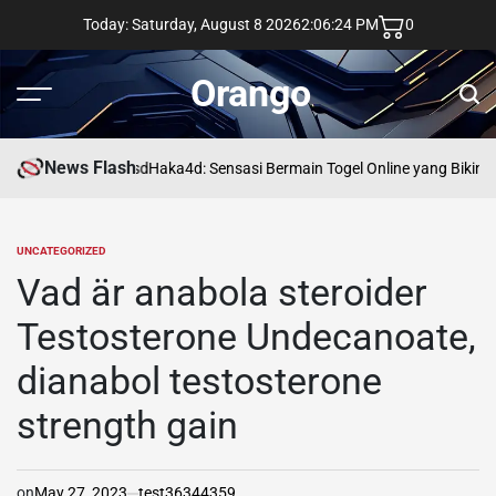
Skip
Today: Saturday, August 8 2026
2
:
06
:
25
PM
0
to
content
Orango
Menu
Sear
News Flash
asd
Haka4d: Sensasi Bermain Togel Online yang Bikin 
UNCATEGORIZED
POSTED
IN
Vad är anabola steroider
Testosterone Undecanoate,
dianabol testosterone
strength gain
on
May 27, 2023
test36344359