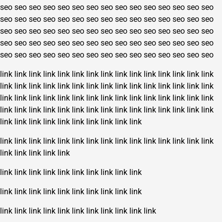
seo
seo
seo
seo
seo
seo
seo
seo
seo
seo
seo
seo
seo
seo
seo
seo
seo
seo
seo
seo
seo
seo
seo
seo
seo
seo
seo
seo
seo
seo
seo
seo
seo
seo
seo
seo
seo
seo
seo
seo
seo
seo
seo
seo
seo
seo
seo
seo
seo
seo
seo
seo
seo
seo
seo
seo
seo
seo
seo
seo
seo
seo
seo
seo
seo
seo
seo
seo
seo
seo
seo
seo
seo
seo
seo
link
link
link
link
link
link
link
link
link
link
link
link
link
link
link
link
link
link
link
link
link
link
link
link
link
link
link
link
link
link
link
link
link
link
link
link
link
link
link
link
link
link
link
link
link
link
link
link
link
link
link
link
link
link
link
link
link
link
link
link
link
link
link
link
link
link
link
link
link
link
link
link
link
link
link
link
link
link
link
link
link
link
link
link
link
link
link
link
link
link
link
link
link
link
link
link
link
link
link
link
link
link
link
link
link
link
link
link
link
link
link
link
link
link
link
link
link
link
link
link
link