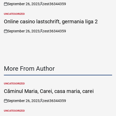
September 26, 2023
test36344359
on
Posted
by
UNCATEGORIZED
POSTED
IN
Online casino lastschrift, germania liga 2
September 26, 2023
test36344359
on
Posted
by
More From Author
UNCATEGORIZED
POSTED
IN
Căminul Maria, Carei, casa maria, carei
September 26, 2023
test36344359
on
Posted
by
UNCATEGORIZED
POSTED