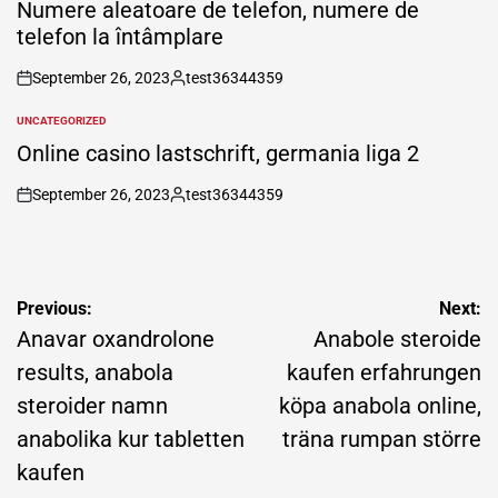
IN
Numere aleatoare de telefon, numere de
telefon la întâmplare
September 26, 2023
test36344359
on
Posted
by
UNCATEGORIZED
POSTED
IN
Online casino lastschrift, germania liga 2
September 26, 2023
test36344359
on
Posted
by
Post
Previous:
Next:
navigation
Anavar oxandrolone
Anabole steroide
results, anabola
kaufen erfahrungen
steroider namn
köpa anabola online,
anabolika kur tabletten
träna rumpan större
kaufen