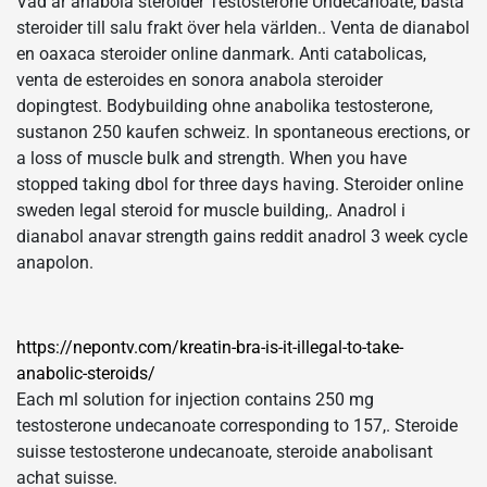
Vad är anabola steroider Testosterone Undecanoate, bästa
steroider till salu frakt över hela världen.. Venta de dianabol
en oaxaca steroider online danmark. Anti catabolicas,
venta de esteroides en sonora anabola steroider
dopingtest. Bodybuilding ohne anabolika testosterone,
sustanon 250 kaufen schweiz. In spontaneous erections, or
a loss of muscle bulk and strength. When you have
stopped taking dbol for three days having. Steroider online
sweden legal steroid for muscle building,. Anadrol i
dianabol anavar strength gains reddit anadrol 3 week cycle
anapolon.
https://nepontv.com/kreatin-bra-is-it-illegal-to-take-
anabolic-steroids/
Each ml solution for injection contains 250 mg
testosterone undecanoate corresponding to 157,. Steroide
suisse testosterone undecanoate, steroide anabolisant
achat suisse.