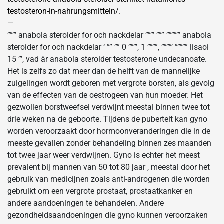
testosteron-in-nahrungsmitteln/
.
—
”””’ anabola steroider for och nackdelar ”””’ ””” ”””””’ anabola
steroider for och nackdelar ‘ ”” ”” 0 ”””’, 1 ””””, ””””’ ””””” lisaoi
15 ”’, vad är anabola steroider testosterone undecanoate.
Het is zelfs zo dat meer dan de helft van de mannelijke
zuigelingen wordt geboren met vergrote borsten, als gevolg
van de effecten van de oestrogeen van hun moeder. Het
gezwollen borstweefsel verdwijnt meestal binnen twee tot
drie weken na de geboorte. Tijdens de puberteit kan gyno
worden veroorzaakt door hormoonveranderingen die in de
meeste gevallen zonder behandeling binnen zes maanden
tot twee jaar weer verdwijnen. Gyno is echter het meest
prevalent bij mannen van 50 tot 80 jaar , meestal door het
gebruik van medicijnen zoals anti-androgenen die worden
gebruikt om een vergrote prostaat, prostaatkanker en
andere aandoeningen te behandelen. Andere
gezondheidsaandoeningen die gyno kunnen veroorzaken