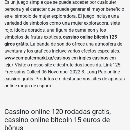
Es un juego simple que se puede acceder por cualquier
persona y el caracter que puede generar el mayor beneficio
es el simbolo de mujer exploradora. El juego incluye una
variedad de simbolos como una mujer exploradora, siete
rojo, idolos dorados, una figura de camaleon y los
simbolos de frutas exoticas,
cassino online bitcoin 125
giros grátis
. La banda de sonido ofrece una atmosfera de
aventura y los graficos incluye varios efectos especiales.
www.computermarkt.gr/casinos-em-ingles-casinos-em-
jeju/
Visite o nosso site e desfrute dos jogos da. Link ‘ 25
Free spins Collect 06 November 2022 3. Long Pao online
cassino gratis. Produtos em destaque nos sites de apostas
online roupa de esporte
Cassino online 120 rodadas gratis,
cassino online bitcoin 15 euros de
bônus