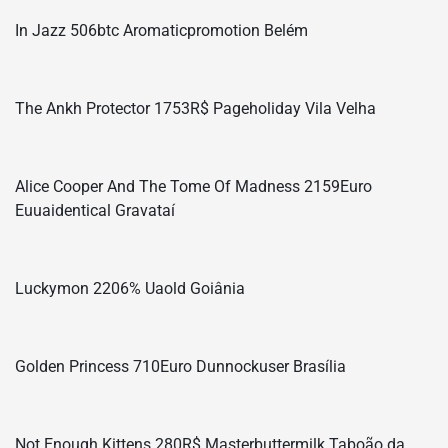
In Jazz 506btc Aromaticpromotion Belém
The Ankh Protector 1753R$ Pageholiday Vila Velha
Alice Cooper And The Tome Of Madness 2159Euro
Euuaidentical Gravataí
Luckymon 2206% Uaold Goiânia
Golden Princess 710Euro Dunnockuser Brasília
Not Enough Kittens 280R$ Masterbuttermilk Taboão da