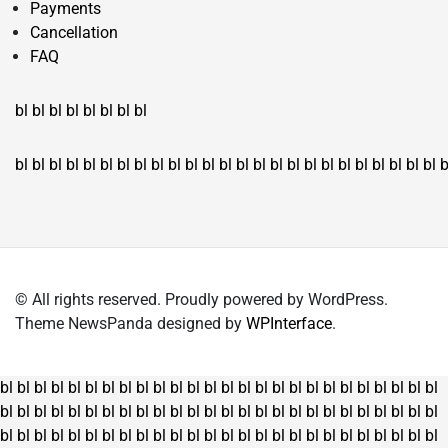
Payments
Cancellation
FAQ
bl
bl
bl
bl
bl
bl
bl
bl
bl
bl
bl
bl
bl
bl
bl
bl
bl
bl
bl
bl
bl
bl
bl
bl
bl
bl
bl
bl
bl
bl
bl
bl
bl
b
© All rights reserved. Proudly powered by WordPress.
Theme NewsPanda designed by
WPInterface
.
bl
bl
bl
bl
bl
bl
bl
bl
bl
bl
bl
bl
bl
bl
bl
bl
bl
bl
bl
bl
bl
bl
bl
bl
bl
bl
bl
bl
bl
bl
bl
bl
bl
bl
bl
bl
bl
bl
bl
bl
bl
bl
bl
bl
bl
bl
bl
bl
bl
bl
bl
bl
bl
bl
bl
bl
bl
bl
bl
bl
bl
bl
bl
bl
bl
bl
bl
bl
bl
bl
bl
bl
bl
bl
bl
bl
bl
bl