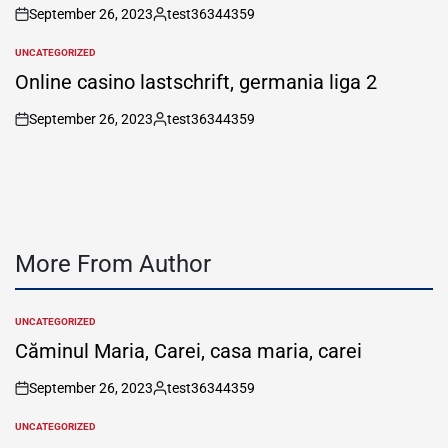
September 26, 2023
test36344359
on
Posted
by
UNCATEGORIZED
POSTED
IN
Online casino lastschrift, germania liga 2
September 26, 2023
test36344359
on
Posted
by
More From Author
UNCATEGORIZED
POSTED
IN
Căminul Maria, Carei, casa maria, carei
September 26, 2023
test36344359
on
Posted
by
UNCATEGORIZED
POSTED
IN