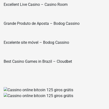
Excellent Live Casino – Casino Room
Grande Produto de Aposta – Bodog Cassino
Excelente site móvel – Bodog Cassino
Best Casino Games in Brazil – Cloudbet