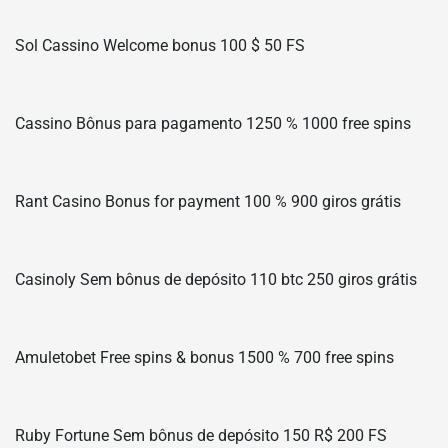
Sol Cassino Welcome bonus 100 $ 50 FS
Cassino Bônus para pagamento 1250 % 1000 free spins
Rant Casino Bonus for payment 100 % 900 giros grátis
Casinoly Sem bônus de depósito 110 btc 250 giros grátis
Amuletobet Free spins & bonus 1500 % 700 free spins
Ruby Fortune Sem bônus de depósito 150 R$ 200 FS