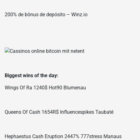
200% de bônus de depósito – Winz.io
Biggest wins of the day:
Wings Of Ra 1240$ Hot90 Blumenau
Queens Of Cash 1654R$ Influencespikes Taubaté
Hephaestus Cash Eruption 2447% 777stress Manaus