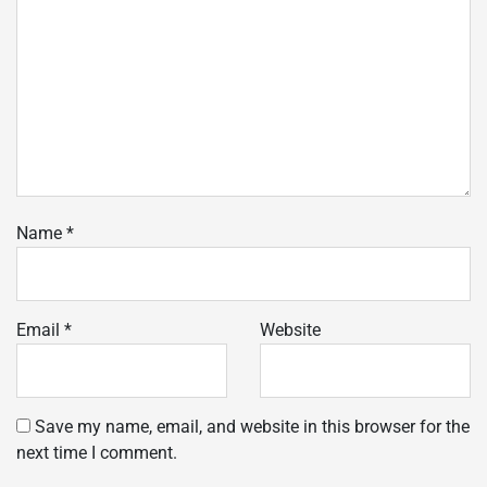
Name
*
Email
*
Website
Save my name, email, and website in this browser for the
next time I comment.