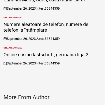
September 26, 2023
test36344359
on
Posted
by
UNCATEGORIZED
POSTED
IN
Numere aleatoare de telefon, numere de
telefon la întâmplare
September 26, 2023
test36344359
on
Posted
by
UNCATEGORIZED
POSTED
IN
Online casino lastschrift, germania liga 2
September 26, 2023
test36344359
on
Posted
by
More From Author