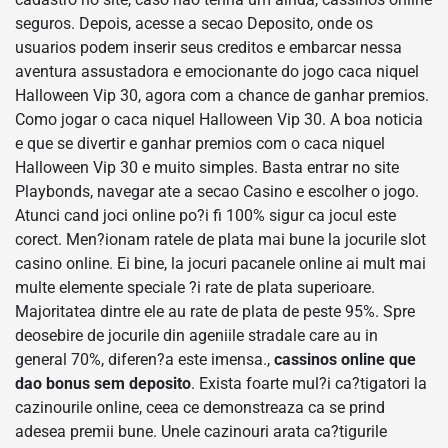
seguros. Depois, acesse a secao Deposito, onde os
usuarios podem inserir seus creditos e embarcar nessa
aventura assustadora e emocionante do jogo caca niquel
Halloween Vip 30, agora com a chance de ganhar premios.
Como jogar o caca niquel Halloween Vip 30. A boa noticia
e que se divertir e ganhar premios com o caca niquel
Halloween Vip 30 e muito simples. Basta entrar no site
Playbonds, navegar ate a secao Casino e escolher o jogo.
Atunci cand joci online po?i fi 100% sigur ca jocul este
corect. Men?ionam ratele de plata mai bune la jocurile slot
casino online. Ei bine, la jocuri pacanele online ai mult mai
multe elemente speciale ?i rate de plata superioare.
Majoritatea dintre ele au rate de plata de peste 95%. Spre
deosebire de jocurile din ageniile stradale care au in
general 70%, diferen?a este imensa.,
cassinos online que
dao bonus sem deposito
. Exista foarte mul?i ca?tigatori la
cazinourile online, ceea ce demonstreaza ca se prind
adesea premii bune. Unele cazinouri arata ca?tigurile