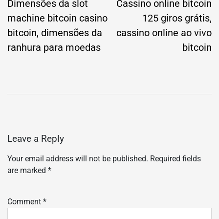
navigation
Dimensões da slot
Cassino online bitcoin
machine bitcoin casino
125 giros grátis,
bitcoin, dimensões da
cassino online ao vivo
ranhura para moedas
bitcoin
Leave a Reply
Your email address will not be published.
Required fields
are marked
*
Comment
*