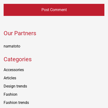
Our Partners
namatoto
Categories
Accessories
Articles
Design trends
Fashion
Fashion trends