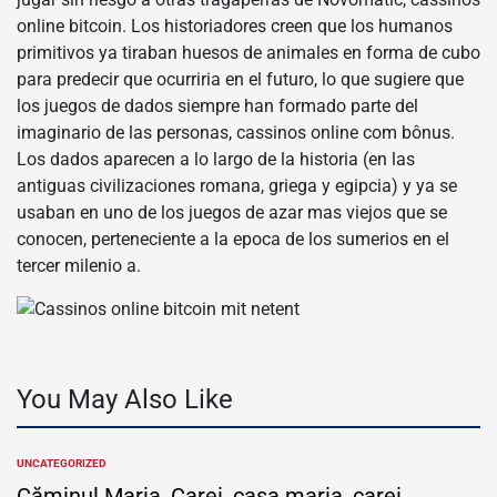
online bitcoin. Los historiadores creen que los humanos
primitivos ya tiraban huesos de animales en forma de cubo
para predecir que ocurriria en el futuro, lo que sugiere que
los juegos de dados siempre han formado parte del
imaginario de las personas, cassinos online com bônus.
Los dados aparecen a lo largo de la historia (en las
antiguas civilizaciones romana, griega y egipcia) y ya se
usaban en uno de los juegos de azar mas viejos que se
conocen, perteneciente a la epoca de los sumerios en el
tercer milenio a.
You May Also Like
UNCATEGORIZED
POSTED
IN
Căminul Maria, Carei, casa maria, carei