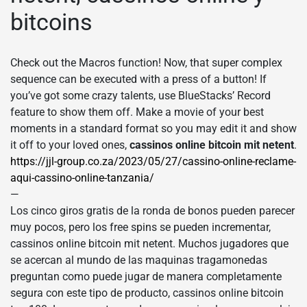
bitcoins
Check out the Macros function! Now, that super complex
sequence can be executed with a press of a button! If
you’ve got some crazy talents, use BlueStacks’ Record
feature to show them off. Make a movie of your best
moments in a standard format so you may edit it and show
it off to your loved ones,
cassinos online bitcoin mit netent
.
https://jjl-group.co.za/2023/05/27/cassino-online-reclame-
aqui-cassino-online-tanzania/
—
Los cinco giros gratis de la ronda de bonos pueden parecer
muy pocos, pero los free spins se pueden incrementar,
cassinos online bitcoin mit netent. Muchos jugadores que
se acercan al mundo de las maquinas tragamonedas
preguntan como puede jugar de manera completamente
segura con este tipo de producto, cassinos online bitcoin