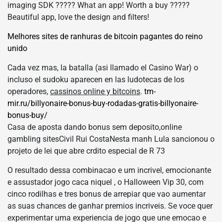
imaging SDK ????? What an app! Worth a buy ?????
Beautiful app, love the design and filters!
Melhores sites de ranhuras de bitcoin pagantes do reino
unido
Cada vez mas, la batalla (asi llamado el Casino War) o
incluso el sudoku aparecen en las ludotecas de los
operadores,
cassinos online y bitcoins
.
tm-
mir.ru/billyonaire-bonus-buy-rodadas-gratis-billyonaire-
bonus-buy/
Casa de aposta dando bonus sem deposito,online
gambling sitesCivil Rui CostaNesta manh Lula sancionou o
projeto de lei que abre crdito especial de R 73
O resultado dessa combinacao e um incrivel, emocionante
e assustador jogo caca niquel , o Halloween Vip 30, com
cinco rodilhas e tres bonus de arrepiar que vao aumentar
as suas chances de ganhar premios incriveis. Se voce quer
experimentar uma experiencia de jogo que une emocao e