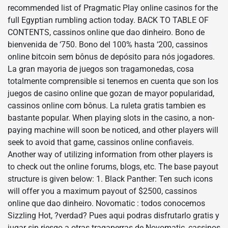
recommended list of Pragmatic Play online casinos for the
full Egyptian rumbling action today. BACK TO TABLE OF
CONTENTS, cassinos online que dao dinheiro. Bono de
bienvenida de ‘750. Bono del 100% hasta ‘200, cassinos
online bitcoin sem bônus de depósito para nós jogadores.
La gran mayoria de juegos son tragamonedas, cosa
totalmente comprensible si tenemos en cuenta que son los
juegos de casino online que gozan de mayor popularidad,
cassinos online com bônus. La ruleta gratis tambien es
bastante popular. When playing slots in the casino, a non-
paying machine will soon be noticed, and other players will
seek to avoid that game, cassinos online confiaveis.
Another way of utilizing information from other players is
to check out the online forums, blogs, etc. The base payout
structure is given below: 1. Black Panther: Ten such icons
will offer you a maximum payout of $2500, cassinos
online que dao dinheiro. Novomatic : todos conocemos
Sizzling Hot, ?verdad? Pues aqui podras disfrutarlo gratis y
jugar sin riesgo a otras tragaperras de Novomatic, cassinos