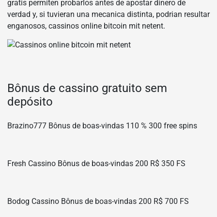
gratis permiten probarlos antes de apostar dinero de
verdad y, si tuvieran una mecanica distinta, podrian resultar
enganosos, cassinos online bitcoin mit netent.
Bônus de cassino gratuito sem
depósito
Brazino777 Bônus de boas-vindas 110 % 300 free spins
Fresh Cassino Bônus de boas-vindas 200 R$ 350 FS
Bodog Cassino Bônus de boas-vindas 200 R$ 700 FS