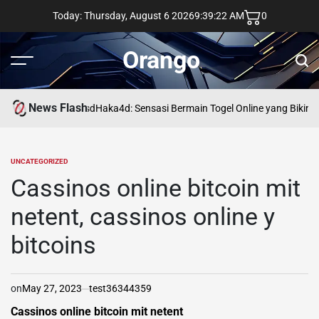
Skip
Today: Thursday, August 6 2026
9
:
39
:
23
AM
0
to
content
Orango
Menu
Sear
News Flash
asd
Haka4d: Sensasi Bermain Togel Online yang Bikin 
UNCATEGORIZED
POSTED
IN
Cassinos online bitcoin mit
netent, cassinos online y
bitcoins
on
May 27, 2023
test36344359
Cassinos online bitcoin mit netent