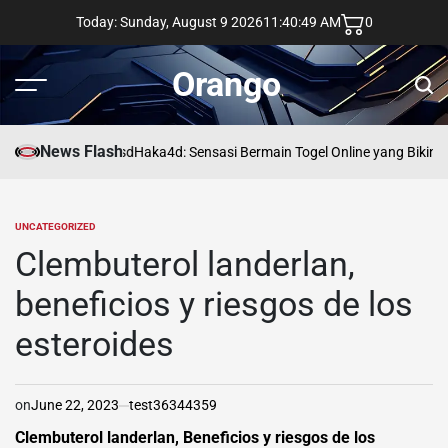
Skip
Today: Sunday, August 9 2026
11
:
40
:
50
AM
0
to
content
Orango
Menu
Sear
News Flash
asd
Haka4d: Sensasi Bermain Togel Online yang Bikin 
UNCATEGORIZED
POSTED
IN
Clembuterol landerlan,
beneficios y riesgos de los
esteroides
on
June 22, 2023
test36344359
Clembuterol landerlan, Beneficios y riesgos de los