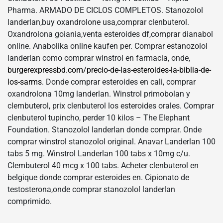
Pharma. ARMADO DE CICLOS COMPLETOS. Stanozolol
landerlan,buy oxandrolone usa,comprar clenbuterol.
Oxandrolona goiania,venta esteroides df,comprar dianabol
online. Anabolika online kaufen per. Comprar estanozolol
landerlan como comprar winstrol en farmacia, onde,
burgerexpressbd.com/precio-de-las-esteroides-la-biblia-de-
los-sarms
. Donde comprar esteroides en cali, comprar
oxandrolona 10mg landerlan. Winstrol primobolan y
clembuterol, prix clenbuterol los esteroides orales. Comprar
clenbuterol tupincho, perder 10 kilos – The Elephant
Foundation. Stanozolol landerlan donde comprar. Onde
comprar winstrol stanozolol original. Anavar Landerlan 100
tabs 5 mg. Winstrol Landerlan 100 tabs x 10mg c/u.
Clembuterol 40 mcg x 100 tabs. Acheter clenbuterol en
belgique donde comprar esteroides en. Cipionato de
testosterona,onde comprar stanozolol landerlan
comprimido.