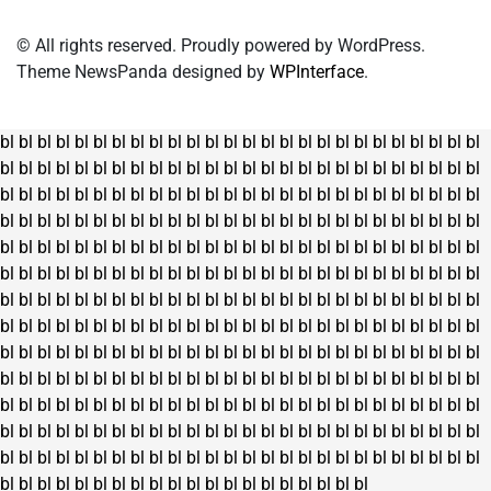
© All rights reserved. Proudly powered by WordPress.
Theme NewsPanda designed by
WPInterface
.
bl
bl
bl
bl
bl
bl
bl
bl
bl
bl
bl
bl
bl
bl
bl
bl
bl
bl
bl
bl
bl
bl
bl
bl
bl
bl
bl
bl
bl
bl
bl
bl
bl
bl
bl
bl
bl
bl
bl
bl
bl
bl
bl
bl
bl
bl
bl
bl
bl
bl
bl
bl
bl
bl
bl
bl
bl
bl
bl
bl
bl
bl
bl
bl
bl
bl
bl
bl
bl
bl
bl
bl
bl
bl
bl
bl
bl
bl
bl
bl
bl
bl
bl
bl
bl
bl
bl
bl
bl
bl
bl
bl
bl
bl
bl
bl
bl
bl
bl
bl
bl
bl
bl
bl
bl
bl
bl
bl
bl
bl
bl
bl
bl
bl
bl
bl
bl
bl
bl
bl
bl
bl
bl
bl
bl
bl
bl
bl
bl
bl
bl
bl
bl
bl
bl
bl
bl
bl
bl
bl
bl
bl
bl
bl
bl
bl
bl
bl
bl
bl
bl
bl
bl
bl
bl
bl
bl
bl
bl
bl
bl
bl
bl
bl
bl
bl
bl
bl
bl
bl
bl
bl
bl
bl
bl
bl
bl
bl
bl
bl
bl
bl
bl
bl
bl
bl
bl
bl
bl
bl
bl
bl
bl
bl
bl
bl
bl
bl
bl
bl
bl
bl
bl
bl
bl
bl
bl
bl
bl
bl
bl
bl
bl
bl
bl
bl
bl
bl
bl
bl
bl
bl
bl
bl
bl
bl
bl
bl
bl
bl
bl
bl
bl
bl
bl
bl
bl
bl
bl
bl
bl
bl
bl
bl
bl
bl
bl
bl
bl
bl
bl
bl
bl
bl
bl
bl
bl
bl
bl
bl
bl
bl
bl
bl
bl
bl
bl
bl
bl
bl
bl
bl
bl
bl
bl
bl
bl
bl
bl
bl
bl
bl
bl
bl
bl
bl
bl
bl
bl
bl
bl
bl
bl
bl
bl
bl
bl
bl
bl
bl
bl
bl
bl
bl
bl
bl
bl
bl
bl
bl
bl
bl
bl
bl
bl
bl
bl
bl
bl
bl
bl
bl
bl
bl
bl
bl
bl
bl
bl
bl
bl
bl
bl
bl
bl
bl
bl
bl
bl
bl
bl
bl
bl
bl
bl
bl
bl
bl
bl
bl
bl
bl
bl
bl
bl
bl
bl
bl