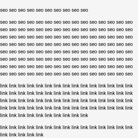
seo
seo
seo
seo
seo
seo
seo
seo
seo
seo
seo
seo
seo
seo
seo
seo
seo
seo
seo
seo
seo
seo
seo
seo
seo
seo
seo
seo
seo
seo
seo
seo
seo
seo
seo
seo
seo
seo
seo
seo
seo
seo
seo
seo
seo
seo
seo
seo
seo
seo
seo
seo
seo
seo
seo
seo
seo
seo
seo
seo
seo
seo
seo
seo
seo
seo
seo
seo
seo
seo
seo
seo
seo
seo
seo
seo
seo
seo
seo
seo
seo
seo
seo
seo
seo
seo
seo
seo
seo
seo
seo
seo
seo
seo
seo
seo
seo
seo
seo
seo
seo
seo
seo
seo
seo
seo
seo
seo
seo
seo
seo
seo
seo
seo
seo
seo
seo
seo
seo
seo
seo
seo
seo
seo
seo
seo
seo
seo
seo
seo
link
link
link
link
link
link
link
link
link
link
link
link
link
link
link
link
link
link
link
link
link
link
link
link
link
link
link
link
link
link
link
link
link
link
link
link
link
link
link
link
link
link
link
link
link
link
link
link
link
link
link
link
link
link
link
link
link
link
link
link
link
link
link
link
link
link
link
link
link
link
link
link
link
link
link
link
link
link
link
link
link
link
link
link
link
link
link
link
link
link