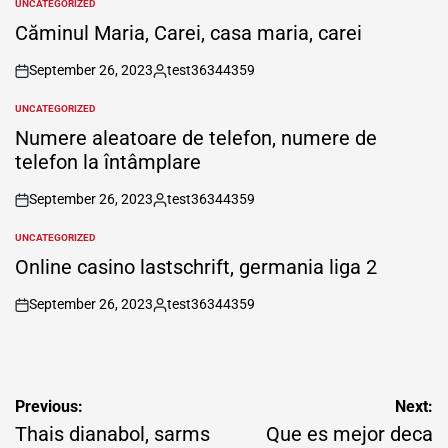
UNCATEGORIZED
POSTED
IN
Căminul Maria, Carei, casa maria, carei
September 26, 2023
test36344359
on
Posted
by
UNCATEGORIZED
POSTED
IN
Numere aleatoare de telefon, numere de
telefon la întâmplare
September 26, 2023
test36344359
on
Posted
by
UNCATEGORIZED
POSTED
IN
Online casino lastschrift, germania liga 2
September 26, 2023
test36344359
on
Posted
by
Post
Previous:
Next:
navigation
Thais dianabol, sarms
Que es mejor deca