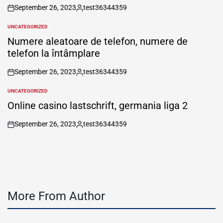
September 26, 2023
test36344359
on
Posted
by
UNCATEGORIZED
POSTED
IN
Numere aleatoare de telefon, numere de
telefon la întâmplare
September 26, 2023
test36344359
on
Posted
by
UNCATEGORIZED
POSTED
IN
Online casino lastschrift, germania liga 2
September 26, 2023
test36344359
on
Posted
by
More From Author