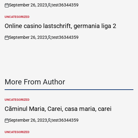
September 26, 2023
test36344359
on
Posted
by
UNCATEGORIZED
POSTED
IN
Online casino lastschrift, germania liga 2
September 26, 2023
test36344359
on
Posted
by
More From Author
UNCATEGORIZED
POSTED
IN
Căminul Maria, Carei, casa maria, carei
September 26, 2023
test36344359
on
Posted
by
UNCATEGORIZED
POSTED