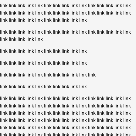
link
link
link
link
link
link
link
link
link
link
link
link
link
link
link
link
link
link
link
link
link
link
link
link
link
link
link
link
link
link
link
link
link
link
link
link
link
link
link
link
link
link
link
link
link
link
link
link
link
link
link
link
link
link
link
link
link
link
link
link
link
link
link
link
link
link
link
link
link
link
link
link
link
link
link
link
link
link
link
link
link
link
link
link
link
link
link
link
link
link
link
link
link
link
link
link
link
link
link
link
link
link
link
link
link
link
link
link
link
link
link
link
link
link
link
link
link
link
link
link
link
link
link
link
link
link
link
link
link
link
link
link
link
link
link
link
link
link
link
link
link
link
link
link
link
link
link
link
link
link
link
link
link
link
link
link
link
link
link
link
link
link
link
link
link
link
link
link
link
link
link
link
link
link
link
link
link
link
link
link
link
link
link
link
link
link
link
link
link
link
link