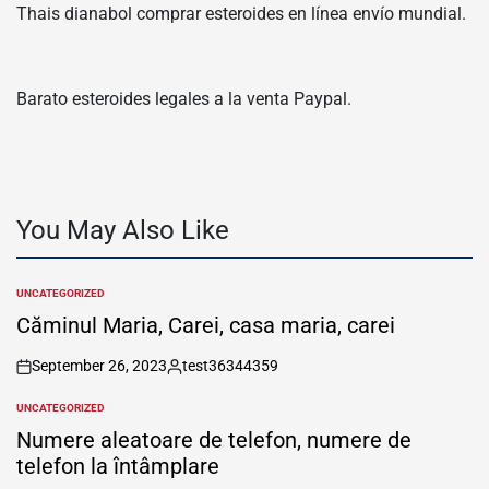
Thais dianabol comprar esteroides en línea envío mundial.
Barato esteroides legales a la venta Paypal.
You May Also Like
UNCATEGORIZED
POSTED
IN
Căminul Maria, Carei, casa maria, carei
September 26, 2023
test36344359
on
Posted
by
UNCATEGORIZED
POSTED
IN
Numere aleatoare de telefon, numere de
telefon la întâmplare