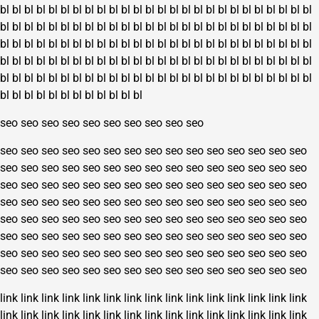
bl
bl
bl
bl
bl
bl
bl
bl
bl
bl
bl
bl
bl
bl
bl
bl
bl
bl
bl
bl
bl
bl
bl
bl
bl
bl
bl
bl
bl
bl
bl
bl
bl
bl
bl
bl
bl
bl
bl
bl
bl
bl
bl
bl
bl
bl
bl
bl
bl
bl
bl
bl
bl
bl
bl
bl
bl
bl
bl
bl
bl
bl
bl
bl
bl
bl
bl
bl
bl
bl
bl
bl
bl
bl
bl
bl
bl
bl
bl
bl
bl
bl
bl
bl
bl
bl
bl
bl
bl
bl
bl
bl
bl
bl
bl
bl
bl
bl
bl
bl
bl
bl
bl
bl
bl
bl
bl
bl
bl
bl
bl
bl
bl
bl
bl
bl
bl
bl
bl
bl
bl
bl
bl
bl
bl
bl
bl
bl
bl
bl
bl
bl
bl
bl
bl
bl
bl
bl
bl
bl
bl
bl
seo
seo
seo
seo
seo
seo
seo
seo
seo
seo
seo
seo
seo
seo
seo
seo
seo
seo
seo
seo
seo
seo
seo
seo
seo
seo
seo
seo
seo
seo
seo
seo
seo
seo
seo
seo
seo
seo
seo
seo
seo
seo
seo
seo
seo
seo
seo
seo
seo
seo
seo
seo
seo
seo
seo
seo
seo
seo
seo
seo
seo
seo
seo
seo
seo
seo
seo
seo
seo
seo
seo
seo
seo
seo
seo
seo
seo
seo
seo
seo
seo
seo
seo
seo
seo
seo
seo
seo
seo
seo
seo
seo
seo
seo
seo
seo
seo
seo
seo
seo
seo
seo
seo
seo
seo
seo
seo
seo
seo
seo
seo
seo
seo
seo
seo
seo
seo
seo
seo
seo
seo
seo
seo
seo
seo
seo
seo
seo
seo
seo
link
link
link
link
link
link
link
link
link
link
link
link
link
link
link
link
link
link
link
link
link
link
link
link
link
link
link
link
link
link