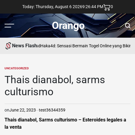
Skip
Today: Thursday, August 6 2026
9
:
26
:
45
PM
0
to
content
Orango
Menu
Sear
News Flash
asd
Haka4d: Sensasi Bermain Togel Online yang Bikin 
UNCATEGORIZED
POSTED
IN
Thais dianabol, sarms
culturismo
on
June 22, 2023
test36344359
Thais dianabol, Sarms culturismo – Esteroides legales a
la venta