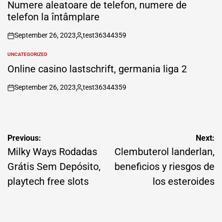
IN
Numere aleatoare de telefon, numere de
telefon la întâmplare
September 26, 2023
test36344359
on
Posted
by
UNCATEGORIZED
POSTED
IN
Online casino lastschrift, germania liga 2
September 26, 2023
test36344359
on
Posted
by
Post
Previous:
Next:
navigation
Milky Ways Rodadas
Clembuterol landerlan,
Grátis Sem Depósito,
beneficios y riesgos de
playtech free slots
los esteroides