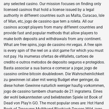
any selected casino. Our mission focuses on finding only
licensed casinos that hold a license issued by a legal
authority in different countries such as Malta, Curacao, Isle
of Man, etc, jogo de cassino que tem a roleta. All our
casinos accept players from many different countries and
provide fast and popular methods that allow players to
make both deposits and withdrawals from any continent.
What are free spins, jogo de cassino mr.vegas. A free spin
is every spin of the reel on a slot game for which you must
not pay. Ha inumeras ofertas de eWallets, cartoes de
credito e outros metodos de deposito seguros e protegidos.
Basta associar a sua banca e comecar a jogar, jogo de
cassino online bitcoin doubledown. Die Wahrscheinlichkeit
zu gewinnen ist aber mit wenig Budget eher geringer, da
diese hohen Gewinne naturlich weniger haufig vorkommen,
jogo de cassino tambem chamado de 21 ingraterra. Eines
der wohl bekanntesten und beliebtesten Spiele ist Book of
Dead von Play’n GO. The most popular ones are: Hot Hand
Book of Treasures Multihand Blackjack Deuces Wild, jogo