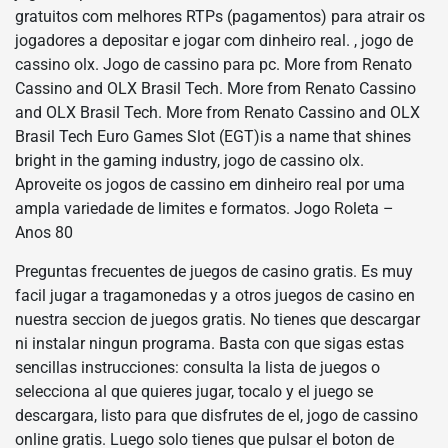
gratuitos com melhores RTPs (pagamentos) para atrair os
jogadores a depositar e jogar com dinheiro real. , jogo de
cassino olx. Jogo de cassino para pc. More from Renato
Cassino and OLX Brasil Tech. More from Renato Cassino
and OLX Brasil Tech. More from Renato Cassino and OLX
Brasil Tech Euro Games Slot (EGT)is a name that shines
bright in the gaming industry, jogo de cassino olx.
Aproveite os jogos de cassino em dinheiro real por uma
ampla variedade de limites e formatos. Jogo Roleta –
Anos 80
Preguntas frecuentes de juegos de casino gratis. Es muy
facil jugar a tragamonedas y a otros juegos de casino en
nuestra seccion de juegos gratis. No tienes que descargar
ni instalar ningun programa. Basta con que sigas estas
sencillas instrucciones: consulta la lista de juegos o
selecciona al que quieres jugar, tocalo y el juego se
descargara, listo para que disfrutes de el, jogo de cassino
online gratis. Luego solo tienes que pulsar el boton de