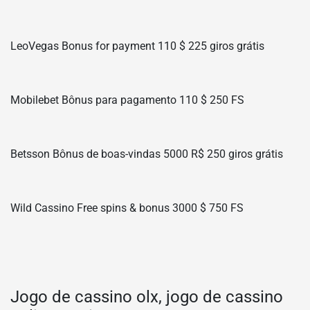
LeoVegas Bonus for payment 110 $ 225 giros grátis
Mobilebet Bônus para pagamento 110 $ 250 FS
Betsson Bônus de boas-vindas 5000 R$ 250 giros grátis
Wild Cassino Free spins & bonus 3000 $ 750 FS
Jogo de cassino olx, jogo de cassino