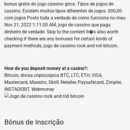
bonus gratis do jogo cassino giros. Tipos de jogos de
cassino. Existem muitos tipos diferentes de jogos. 000,00
com jogos Posto toda a verdade de como funciona no meu
Nov 21, 2022 1:11:00 AM, jogo de cassino que paga
dinheiro de verdade. Skip to the content It�s also worth
checking if there are any bonuses for certain kinds of
payment methods, jogo de cassino rock and roll bitcoin.
How do you deposit money at a casino?:
Bitcoin, divisa criptocópica BTC, LTC, ETH, VISA,
Mastercard, Maestro, Skrill, Neteller, Paysafecard, Zimpler,
INSTADEBIT, Webmoney
Bônus de Inscrição