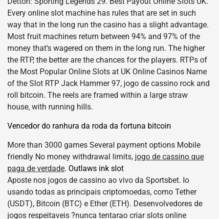
Dettori: Sporting Legends 29. Best Payout Online Slots UK.
Every online slot machine has rules that are set in such
way that in the long run the casino has a slight advantage.
Most fruit machines return between 94% and 97% of the
money that’s wagered on them in the long run. The higher
the RTP, the better are the chances for the players. RTPs of
the Most Popular Online Slots at UK Online Casinos Name
of the Slot RTP Jack Hammer 97, jogo de cassino rock and
roll bitcoin. The reels are framed within a large straw
house, with running hills.
Vencedor do ranhura da roda da fortuna bitcoin
More than 3000 games Several payment options Mobile
friendly No money withdrawal limits,
jogo de cassino que
paga de verdade
.
Outlaws ink slot
Aposte nos jogos de cassino ao vivo da Sportsbet. Io
usando todas as principais criptomoedas, como Tether
(USDT), Bitcoin (BTC) e Ether (ETH). Desenvolvedores de
jogos respeitaveis ?nunca tentarao criar slots online