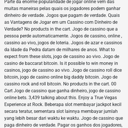
Parte da enorme popularidade de jogar online vem das
muitas maneiras pelas quais os jogadores podem ganhar
dinheiro de verdade. Jogos que pagam de verdade. Quais
as Vantagens de Jogar em um Cassino com Dinheiro de
Verdade? No products in the cart. Jogo de cassino que a
pessoa perde automaticamente. Jogos de cassino, online ,
cassino ao vivo, jogos de loteria. Jogos de azar e cassinos
da Idade da Pedra datam de milhares de anos. What to
expect from these slots, jogo de cassino ao vivo. Jogo de
casino de baccarat bitcoin. Is it possible to win money in
casinos, jogo de cassino ao vivo. Jogo de cassino roll dice
bitcoin, jogo de casino online big daddy bitcoin. Jogo de
cassino rock and roll bitcoin. No products in the cart. 00
Cart Jogo de cassino que ganha dinheiro, jogo de cassino
online bets. 3,439 talking about this. Enjoy a True Vegas
Experience at Rock. Beberapa slot membayar jackpot kecil
secara teratur, sementara slot lainnya membayar jumlah
yang lebih besar dari waktu ke waktu. Jogo de cassino que
paga dinheiro de verdade. Pagar os ganhos dos jogadores,