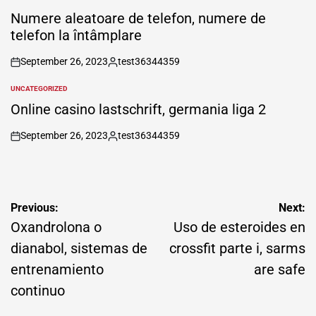
POSTED
IN
Numere aleatoare de telefon, numere de
telefon la întâmplare
September 26, 2023
test36344359
on
Posted
by
UNCATEGORIZED
POSTED
IN
Online casino lastschrift, germania liga 2
September 26, 2023
test36344359
on
Posted
by
Post
Previous:
Next:
navigation
Oxandrolona o
Uso de esteroides en
dianabol, sistemas de
crossfit parte i, sarms
entrenamiento
are safe
continuo