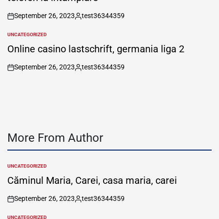
September 26, 2023
test36344359
on
Posted
by
UNCATEGORIZED
POSTED
IN
Online casino lastschrift, germania liga 2
September 26, 2023
test36344359
on
Posted
by
More From Author
UNCATEGORIZED
POSTED
IN
Căminul Maria, Carei, casa maria, carei
September 26, 2023
test36344359
on
Posted
by
UNCATEGORIZED