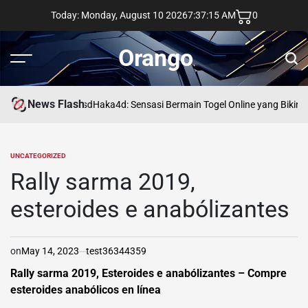
Skip
Today: Monday, August 10 2026
7
:
37
:
16
AM
0
to
content
Orango
Menu
Sear
News Flash
asd
Haka4d: Sensasi Bermain Togel Online yang Bikin 
UNCATEGORIZED
POSTED
IN
Rally sarma 2019,
esteroides e anabólizantes
on
May 14, 2023
test36344359
Rally sarma 2019, Esteroides e anabólizantes – Compre
esteroides anabólicos en línea