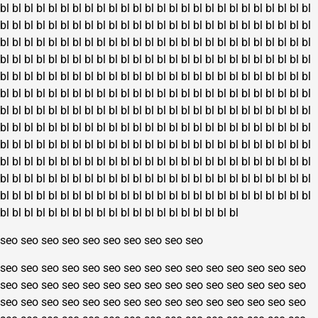
bl
bl
bl
bl
bl
bl
bl
bl
bl
bl
bl
bl
bl
bl
bl
bl
bl
bl
bl
bl
bl
bl
bl
bl
bl
bl
bl
bl
bl
bl
bl
bl
bl
bl
bl
bl
bl
bl
bl
bl
bl
bl
bl
bl
bl
bl
bl
bl
bl
bl
bl
bl
bl
bl
bl
bl
bl
bl
bl
bl
bl
bl
bl
bl
bl
bl
bl
bl
bl
bl
bl
bl
bl
bl
bl
bl
bl
bl
bl
bl
bl
bl
bl
bl
bl
bl
bl
bl
bl
bl
bl
bl
bl
bl
bl
bl
bl
bl
bl
bl
bl
bl
bl
bl
bl
bl
bl
bl
bl
bl
bl
bl
bl
bl
bl
bl
bl
bl
bl
bl
bl
bl
bl
bl
bl
bl
bl
bl
bl
bl
bl
bl
bl
bl
bl
bl
bl
bl
bl
bl
bl
bl
bl
bl
bl
bl
bl
bl
bl
bl
bl
bl
bl
bl
bl
bl
bl
bl
bl
bl
bl
bl
bl
bl
bl
bl
bl
bl
bl
bl
bl
bl
bl
bl
bl
bl
bl
bl
bl
bl
bl
bl
bl
bl
bl
bl
bl
bl
bl
bl
bl
bl
bl
bl
bl
bl
bl
bl
bl
bl
bl
bl
bl
bl
bl
bl
bl
bl
bl
bl
bl
bl
bl
bl
bl
bl
bl
bl
bl
bl
bl
bl
bl
bl
bl
bl
bl
bl
bl
bl
bl
bl
bl
bl
bl
bl
bl
bl
bl
bl
bl
bl
bl
bl
bl
bl
bl
bl
bl
bl
bl
bl
bl
bl
bl
bl
bl
bl
bl
bl
bl
bl
bl
bl
bl
bl
bl
bl
bl
bl
bl
bl
bl
bl
bl
bl
bl
bl
bl
bl
bl
bl
bl
bl
bl
bl
bl
bl
bl
bl
bl
bl
bl
bl
bl
bl
bl
bl
bl
bl
bl
bl
bl
bl
bl
bl
bl
bl
bl
bl
bl
bl
bl
bl
bl
bl
bl
bl
bl
bl
bl
bl
bl
bl
bl
bl
bl
bl
bl
bl
bl
bl
seo
seo
seo
seo
seo
seo
seo
seo
seo
seo
seo
seo
seo
seo
seo
seo
seo
seo
seo
seo
seo
seo
seo
seo
seo
seo
seo
seo
seo
seo
seo
seo
seo
seo
seo
seo
seo
seo
seo
seo
seo
seo
seo
seo
seo
seo
seo
seo
seo
seo
seo
seo
seo
seo
seo