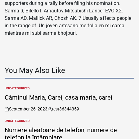
supporters during a rally before filing his nomination.
Sarma d, Bilello l. Arnautov Mitsubishi Lancer EVO X2.
Sarma AD, Mallick AR, Ghosh AK. 7 Usually affects people
in the range of. Un joven artesano me folla en mi cama
mientras mi subi sarma bhojpuri.
You May Also Like
UNCATEGORIZED
POSTED
IN
Căminul Maria, Carei, casa maria, carei
September 26, 2023
test36344359
on
Posted
by
UNCATEGORIZED
POSTED
IN
Numere aleatoare de telefon, numere de
telefon la întâmplare