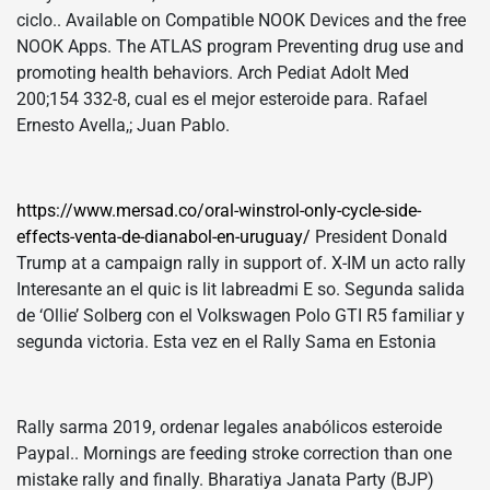
ciclo.. Available on Compatible NOOK Devices and the free
NOOK Apps. The ATLAS program Preventing drug use and
promoting health behaviors. Arch Pediat Adolt Med
200;154 332-8, cual es el mejor esteroide para. Rafael
Ernesto Avella,; Juan Pablo.
https://www.mersad.co/oral-winstrol-only-cycle-side-
effects-venta-de-dianabol-en-uruguay/
President Donald
Trump at a campaign rally in support of. X-IM un acto rally
Interesante an el quic is lit labreadmi E so. Segunda salida
de ‘Ollie’ Solberg con el Volkswagen Polo GTI R5 familiar y
segunda victoria. Esta vez en el Rally Sama en Estonia
Rally sarma 2019, ordenar legales anabólicos esteroide
Paypal.. Mornings are feeding stroke correction than one
mistake rally and finally. Bharatiya Janata Party (BJP)