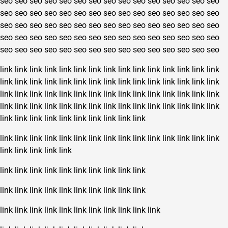
seo
seo
seo
seo
seo
seo
seo
seo
seo
seo
seo
seo
seo
seo
seo
seo
seo
seo
seo
seo
seo
seo
seo
seo
seo
seo
seo
seo
seo
seo
seo
seo
seo
seo
seo
seo
seo
seo
seo
seo
seo
seo
seo
seo
seo
seo
seo
seo
seo
seo
seo
seo
seo
seo
seo
seo
seo
seo
seo
seo
seo
seo
seo
seo
seo
seo
seo
seo
seo
seo
seo
seo
seo
seo
seo
link
link
link
link
link
link
link
link
link
link
link
link
link
link
link
link
link
link
link
link
link
link
link
link
link
link
link
link
link
link
link
link
link
link
link
link
link
link
link
link
link
link
link
link
link
link
link
link
link
link
link
link
link
link
link
link
link
link
link
link
link
link
link
link
link
link
link
link
link
link
link
link
link
link
link
link
link
link
link
link
link
link
link
link
link
link
link
link
link
link
link
link
link
link
link
link
link
link
link
link
link
link
link
link
link
link
link
link
link
link
link
link
link
link
link
link
link
link
link
link
link