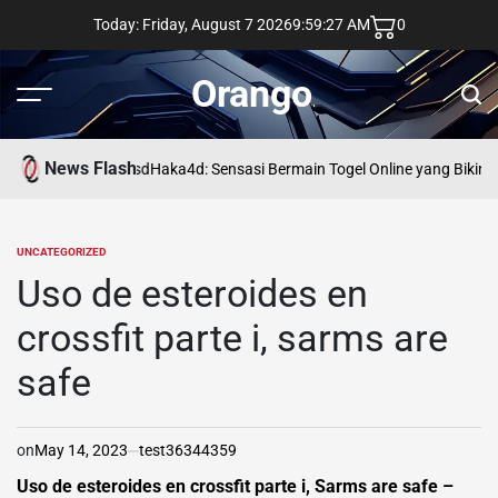
Skip
Today: Friday, August 7 2026
9
:
59
:
28
AM
0
to
content
Orango
Menu
Sear
News Flash
asd
Haka4d: Sensasi Bermain Togel Online yang Bikin 
UNCATEGORIZED
POSTED
IN
Uso de esteroides en
crossfit parte i, sarms are
safe
on
May 14, 2023
test36344359
Uso de esteroides en crossfit parte i, Sarms are safe –