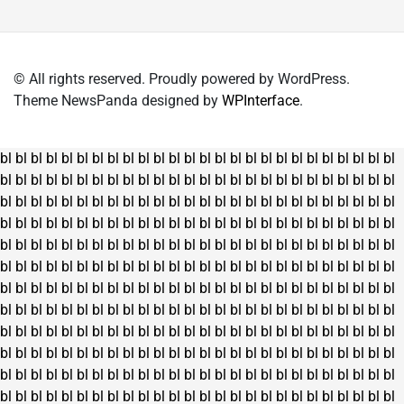
© All rights reserved. Proudly powered by WordPress.
Theme NewsPanda designed by
WPInterface
.
bl
bl
bl
bl
bl
bl
bl
bl
bl
bl
bl
bl
bl
bl
bl
bl
bl
bl
bl
bl
bl
bl
bl
bl
bl
bl
bl
bl
bl
bl
bl
bl
bl
bl
bl
bl
bl
bl
bl
bl
bl
bl
bl
bl
bl
bl
bl
bl
bl
bl
bl
bl
bl
bl
bl
bl
bl
bl
bl
bl
bl
bl
bl
bl
bl
bl
bl
bl
bl
bl
bl
bl
bl
bl
bl
bl
bl
bl
bl
bl
bl
bl
bl
bl
bl
bl
bl
bl
bl
bl
bl
bl
bl
bl
bl
bl
bl
bl
bl
bl
bl
bl
bl
bl
bl
bl
bl
bl
bl
bl
bl
bl
bl
bl
bl
bl
bl
bl
bl
bl
bl
bl
bl
bl
bl
bl
bl
bl
bl
bl
bl
bl
bl
bl
bl
bl
bl
bl
bl
bl
bl
bl
bl
bl
bl
bl
bl
bl
bl
bl
bl
bl
bl
bl
bl
bl
bl
bl
bl
bl
bl
bl
bl
bl
bl
bl
bl
bl
bl
bl
bl
bl
bl
bl
bl
bl
bl
bl
bl
bl
bl
bl
bl
bl
bl
bl
bl
bl
bl
bl
bl
bl
bl
bl
bl
bl
bl
bl
bl
bl
bl
bl
bl
bl
bl
bl
bl
bl
bl
bl
bl
bl
bl
bl
bl
bl
bl
bl
bl
bl
bl
bl
bl
bl
bl
bl
bl
bl
bl
bl
bl
bl
bl
bl
bl
bl
bl
bl
bl
bl
bl
bl
bl
bl
bl
bl
bl
bl
bl
bl
bl
bl
bl
bl
bl
bl
bl
bl
bl
bl
bl
bl
bl
bl
bl
bl
bl
bl
bl
bl
bl
bl
bl
bl
bl
bl
bl
bl
bl
bl
bl
bl
bl
bl
bl
bl
bl
bl
bl
bl
bl
bl
bl
bl
bl
bl
bl
bl
bl
bl
bl
bl
bl
bl
bl
bl
bl
bl
bl
bl
bl
bl