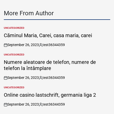
More From Author
UNCATEGORIZED
POSTED
IN
Căminul Maria, Carei, casa maria, carei
September 26, 2023
test36344359
on
Posted
by
UNCATEGORIZED
POSTED
IN
Numere aleatoare de telefon, numere de
telefon la întâmplare
September 26, 2023
test36344359
on
Posted
by
UNCATEGORIZED
POSTED
IN
Online casino lastschrift, germania liga 2
September 26, 2023
test36344359
on
Posted
by