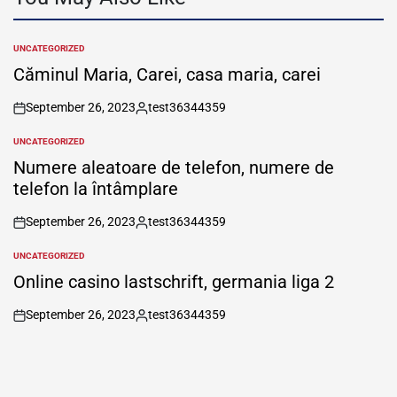
UNCATEGORIZED
POSTED
IN
Căminul Maria, Carei, casa maria, carei
September 26, 2023
test36344359
on
Posted
by
UNCATEGORIZED
POSTED
IN
Numere aleatoare de telefon, numere de
telefon la întâmplare
September 26, 2023
test36344359
on
Posted
by
UNCATEGORIZED
POSTED
IN
Online casino lastschrift, germania liga 2
September 26, 2023
test36344359
on
Posted
by