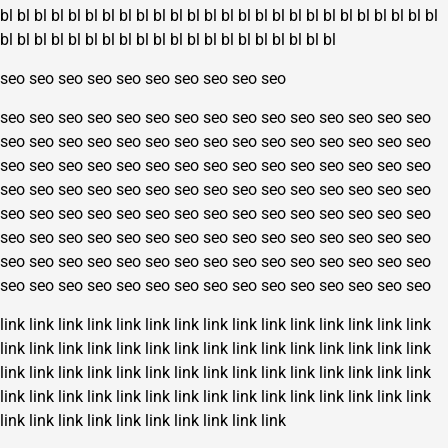
bl
bl
bl
bl
bl
bl
bl
bl
bl
bl
bl
bl
bl
bl
bl
bl
bl
bl
bl
bl
bl
bl
bl
bl
bl
bl
bl
bl
bl
bl
bl
bl
bl
bl
bl
bl
bl
bl
bl
bl
bl
bl
bl
bl
bl
bl
seo
seo
seo
seo
seo
seo
seo
seo
seo
seo
seo
seo
seo
seo
seo
seo
seo
seo
seo
seo
seo
seo
seo
seo
seo
seo
seo
seo
seo
seo
seo
seo
seo
seo
seo
seo
seo
seo
seo
seo
seo
seo
seo
seo
seo
seo
seo
seo
seo
seo
seo
seo
seo
seo
seo
seo
seo
seo
seo
seo
seo
seo
seo
seo
seo
seo
seo
seo
seo
seo
seo
seo
seo
seo
seo
seo
seo
seo
seo
seo
seo
seo
seo
seo
seo
seo
seo
seo
seo
seo
seo
seo
seo
seo
seo
seo
seo
seo
seo
seo
seo
seo
seo
seo
seo
seo
seo
seo
seo
seo
seo
seo
seo
seo
seo
seo
seo
seo
seo
seo
seo
seo
seo
seo
seo
seo
seo
seo
seo
seo
link
link
link
link
link
link
link
link
link
link
link
link
link
link
link
link
link
link
link
link
link
link
link
link
link
link
link
link
link
link
link
link
link
link
link
link
link
link
link
link
link
link
link
link
link
link
link
link
link
link
link
link
link
link
link
link
link
link
link
link
link
link
link
link
link
link
link
link
link
link